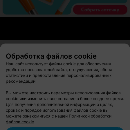
Обработка файлов cookie
О проекте
Новости проекта
Размещение рекламы
Наш сайт использует файлы cookie для обеспечения
Вакансии
Публичный договор
Способы оплаты
удобства пользователей сайта, его улучшения, сбора
статистики и предоставления персонализированных
Публичный договор по использованию сервиса
рекомендаций.
«Афиша»
Пользовательское соглашение
Вы можете настроить параметры использования файлов
cookie или изменить свое согласие в более позднее время.
Написать в поддержку
Для получения дополнительной информации о целях,
Связаться по вопросам сотрудничества
сроках и порядке использования файлов cookie вы
Написать руководителю relax.by
можете ознакомиться с нашей
Политикой обработки
файлов cookie
Персональные настройки cookie