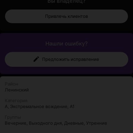
Вы владелец?
Привлечь клиентов
Нашли ошибку?
Предложить исправление
Район
Ленинский
Категория
А
,
Экстремальное вождение
,
А1
Группы
Вечерние
,
Выходного дня
,
Дневные
,
Утренние